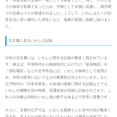
ず、商業活動や交易の一環としても重要でした。特に、いわしは
その保存が容易であったため、干物として全国に流通し、地方間
での交易ルートが形成されました。こうして、いわしは人々の日
常生活に深く根付いた存在となり、漁業の発展に貢献し続けまし
た。
古文書に見るいわしの記録
日本の古文書には、いわしに関する記録が数多く残されていま
す。例えば、平安時代から鎌倉時代にかけての『栄花物語』や
『源氏物語』などの文学作品には、いわしが食材として使用さ
れ、本作の研究においてもその重要性が示されています。また、
江戸時代の『日本水産史』や各地の漁業に関する記録などでも、
いわしの捕獲方法や時期、流通状況が詳細に記録されており、こ
れらの文献は当時のいわし漁の様子を知る上で非常に貴重です。
さらに、京都や江戸では、いわしを題材とした俳句や詩が数多く
詠まれ、文人たちの生活においてもいわしは身近な存在でした。