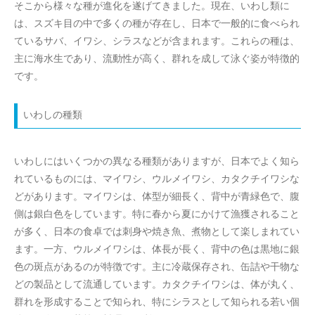
そこから様々な種が進化を遂げてきました。現在、いわし類に
は、スズキ目の中で多くの種が存在し、日本で一般的に食べられ
ているサバ、イワシ、シラスなどが含まれます。これらの種は、
主に海水生であり、流動性が高く、群れを成して泳ぐ姿が特徴的
です。
いわしの種類
いわしにはいくつかの異なる種類がありますが、日本でよく知ら
れているものには、マイワシ、ウルメイワシ、カタクチイワシな
どがあります。マイワシは、体型が細長く、背中が青緑色で、腹
側は銀白色をしています。特に春から夏にかけて漁獲されること
が多く、日本の食卓では刺身や焼き魚、煮物として楽しまれてい
ます。一方、ウルメイワシは、体長が長く、背中の色は黒地に銀
色の斑点があるのが特徴です。主に冷蔵保存され、缶詰や干物な
どの製品として流通しています。カタクチイワシは、体が丸く、
群れを形成することで知られ、特にシラスとして知られる若い個