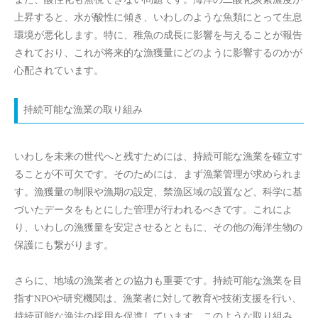
また、酸性化も無視できない問題です。海洋の二酸化炭素濃度が
上昇すると、水が酸性に傾き、いわしのような魚類にとって生息
環境が悪化します。特に、稚魚の成長に影響を与えることが報告
されており、これが将来的な漁獲量にどのように影響するのかが
心配されています。
持続可能な漁業の取り組み
いわしを未来の世代へと残すためには、持続可能な漁業を確立す
ることが不可欠です。そのためには、まず漁業管理が求められま
す。漁獲量の制限や漁期の設定、禁漁区域の設置など、科学に基
づいたデータをもとにした管理が行われるべきです。これによ
り、いわしの漁獲量を安定させるとともに、その他の海洋生物の
保護にも繋がります。
さらに、地域の漁業者との協力も重要です。持続可能な漁業を目
指すNPOや研究機関は、漁業者に対して教育や技術支援を行い、
持続可能な漁法の採用を促進しています。このような取り組み