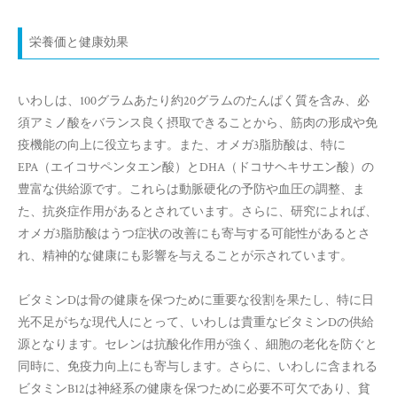
栄養価と健康効果
いわしは、100グラムあたり約20グラムのたんぱく質を含み、必
須アミノ酸をバランス良く摂取できることから、筋肉の形成や免
疫機能の向上に役立ちます。また、オメガ3脂肪酸は、特に
EPA（エイコサペンタエン酸）とDHA（ドコサヘキサエン酸）の
豊富な供給源です。これらは動脈硬化の予防や血圧の調整、ま
た、抗炎症作用があるとされています。さらに、研究によれば、
オメガ3脂肪酸はうつ症状の改善にも寄与する可能性があるとさ
れ、精神的な健康にも影響を与えることが示されています。
ビタミンDは骨の健康を保つために重要な役割を果たし、特に日
光不足がちな現代人にとって、いわしは貴重なビタミンDの供給
源となります。セレンは抗酸化作用が強く、細胞の老化を防ぐと
同時に、免疫力向上にも寄与します。さらに、いわしに含まれる
ビタミンB12は神経系の健康を保つために必要不可欠であり、貧