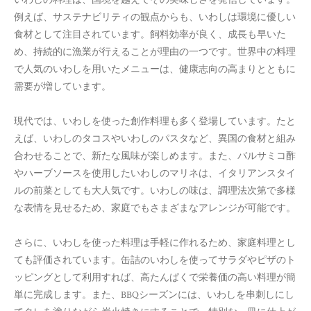
いわしの料理は、国境を越えてその美味しさを発信しています。
例えば、サステナビリティの観点からも、いわしは環境に優しい
食材として注目されています。飼料効率が良く、成長も早いた
め、持続的に漁業が行えることが理由の一つです。世界中の料理
で人気のいわしを用いたメニューは、健康志向の高まりとともに
需要が増しています。
現代では、いわしを使った創作料理も多く登場しています。たと
えば、いわしのタコスやいわしのパスタなど、異国の食材と組み
合わせることで、新たな風味が楽しめます。また、バルサミコ酢
やハーブソースを使用したいわしのマリネは、イタリアンスタイ
ルの前菜としても大人気です。いわしの味は、調理法次第で多様
な表情を見せるため、家庭でもさまざまなアレンジが可能です。
さらに、いわしを使った料理は手軽に作れるため、家庭料理とし
ても評価されています。缶詰のいわしを使ってサラダやピザのト
ッピングとして利用すれば、高たんぱくで栄養価の高い料理が簡
単に完成します。また、BBQシーズンには、いわしを串刺しにし