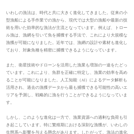
いわしの漁法は、時代と共に大きく進化してきました。従来の小
型漁船による手作業での漁から、現代では大型の漁船や最新の技
術を用いた効率的な漁法が主流となっています。例えば、トロー
ル漁は、漁網を引いて魚を捕獲する手法で、これにより大規模な
漁獲が可能になりました。近年では、漁網の設計や素材も進化し
ており、対象魚種を精密に捕獲できるようになっています。
また、衛星技術やドローンを活用した漁業も増加の一途をたどっ
ています。これにより、魚群を正確に特定し、漁業の効率を高め
ることが可能になりました。人工知能（AI）によるデータ解析も
活用され、過去の漁獲データから最も捕獲できる可能性の高いエ
リアを予測し、戦略的に漁を行うことができるようになっていま
す。
しかし、このような進化は一方で、漁業資源への過剰な負荷も引
き起こしています。特に繁殖期における深刻な漁獲が、いわしの
生態系へ影響を与える懸念があります。したがって、漁法の進化