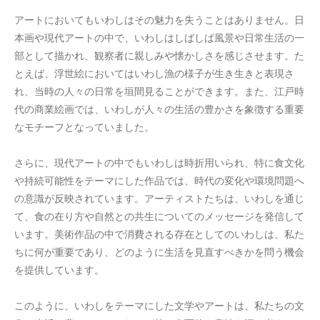
アートにおいてもいわしはその魅力を失うことはありません。日
本画や現代アートの中で、いわしはしばしば風景や日常生活の一
部として描かれ、観察者に親しみや懐かしさを感じさせます。た
とえば、浮世絵においてはいわし漁の様子が生き生きと表現さ
れ、当時の人々の日常を垣間見ることができます。また、江戸時
代の商業絵画では、いわしが人々の生活の豊かさを象徴する重要
なモチーフとなっていました。
さらに、現代アートの中でもいわしは時折用いられ、特に食文化
や持続可能性をテーマにした作品では、時代の変化や環境問題へ
の意識が反映されています。アーティストたちは、いわしを通じ
て、食の在り方や自然との共生についてのメッセージを発信して
います。美術作品の中で消費される存在としてのいわしは、私た
ちに何が重要であり、どのように生活を見直すべきかを問う機会
を提供しています。
このように、いわしをテーマにした文学やアートは、私たちの文