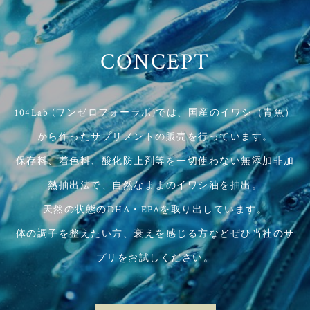
CONCEPT
104Lab (ワンゼロフォーラボ)では、国産のイワシ（青魚）
から作ったサプリメントの販売を行っています。
保存料、着色料、酸化防止剤等を一切使わない無添加非加
熱抽出法で、自然なままのイワシ油を抽出。
天然の状態のDHA・EPAを取り出しています。
体の調子を整えたい方、衰えを感じる方などぜひ当社のサ
プリをお試しください。