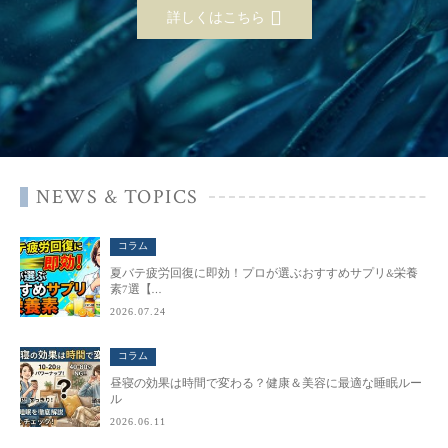
詳しくはこちら
NEWS & TOPICS
コラム
夏バテ疲労回復に即効！プロが選ぶおすすめサプリ&栄養
素7選【…
2026.07.24
コラム
昼寝の効果は時間で変わる？健康＆美容に最適な睡眠ルー
ル
2026.06.11