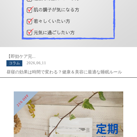
コラム
2026,06,04
なぜ眠れない？考えられる原因と今日からできる対処法を徹底解
説
コラム
2026,07,24
夏バテ疲労回復に即効！プロが選ぶおすすめサプリ&栄養素7選
【即効ケア完…
コラム
2026,06,11
昼寝の効果は時間で変わる？健康＆美容に最適な睡眠ルール
コラム
2026,06,04
なぜ眠れない？考えられる原因と今日からできる対処法を徹底解
説
25% OFF
コラム
2026,07,24
夏バテ疲労回復に即効！プロが選ぶおすすめサプリ&栄養素7選
【即効ケア完…