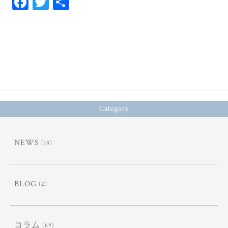
Fa
T
共
ce
wi
有
bo
tt
ok
er
Category
NEWS
(18)
BLOG
(2)
コラム
(69)