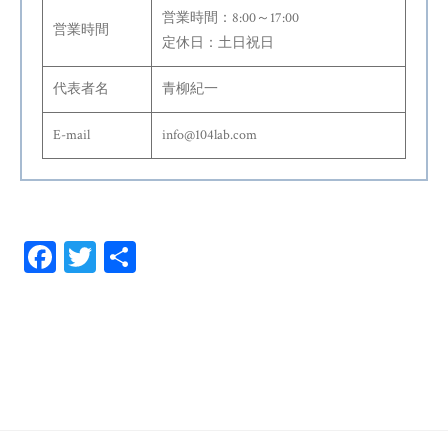
営業時間：8:00～17:00
営業時間
定休日：土日祝日
代表者名
青柳紀一
E-mail
info@104lab.com
Fa
T
共
ce
wi
有
bo
tt
ok
er