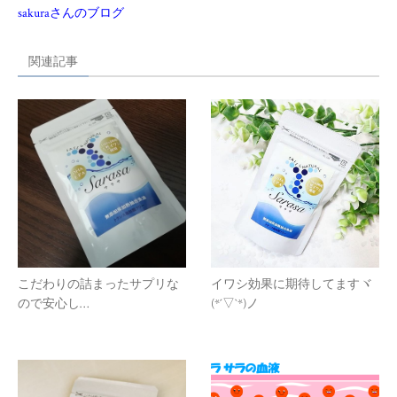
sakuraさんのブログ
関連記事
こだわりの詰まったサプリな
イワシ効果に期待してますヾ
ので安心し…
(*´▽`*)ノ