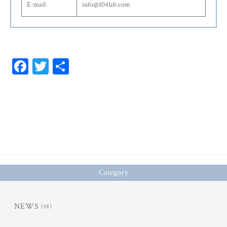
E-mail
info@104lab.com
Fa
T
共
ce
wi
有
bo
tt
ok
er
Category
NEWS
(18)