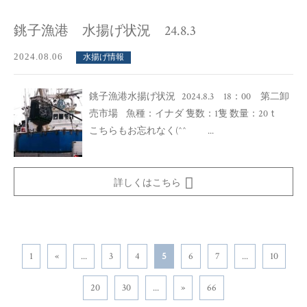
銚子漁港 水揚げ状況 24.8.3
2024.08.06
水揚げ情報
銚子漁港水揚げ状況 2024.8.3 18：00 第二卸
売市場 魚種：イナダ 隻数：1隻 数量：20ｔ
こちらもお忘れなく(^^ゞ ...
詳しくはこちら
1
«
...
3
4
5
6
7
...
10
20
30
...
»
66