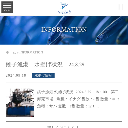

menu
INFORMATION
ホーム
>
INFORMATION
銚子漁港 水揚げ状況 24.8.29
2024.09.18
水揚げ情報
銚子漁港水揚げ状況 2024.8.29 18：00 第二
卸売市場 魚種：イナダ 隻数：6隻 数量：80ｔ
魚種：サバ 隻数：1隻 数量：12ｔ ...