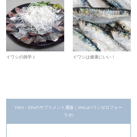
イワシの雑学 2
イワシは健康にいい！
DHA・EPAのサプリメント通販｜104Lab (ワンゼロフォー
ラボ)