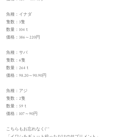
魚種：イナダ
隻数：3隻
数量：104ｔ
価格：386～220円
魚種：サバ
隻数：6隻
数量：264ｔ
価格：98.20～90.90円
魚種：アジ
隻数：2隻
数量：59ｔ
価格：107～90円
こちらもお忘れなく(^^ゞ
「イワシをギュット絞っただけのサプリメント」