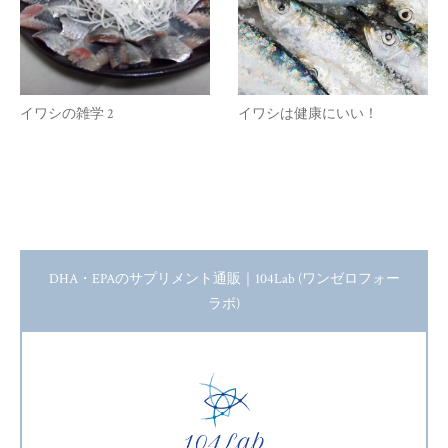
イワシの雑学 2
イワシは健康にいい！
DHA・EPAのサプリメント通販｜104Lab (ワンゼロフォー
ラボ)