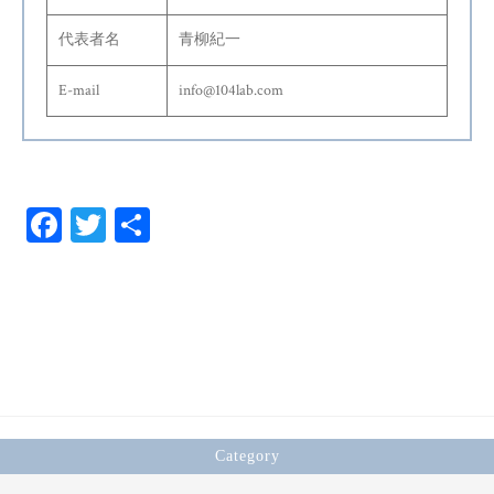
代表者名
青柳紀一
E-mail
info@104lab.com
Fa
T
共
ce
wi
有
bo
tt
ok
er
Category