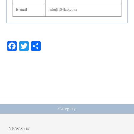
E-mail
info@104lab.com
Fa
T
共
ce
wi
有
bo
tt
ok
er
Category
NEWS
(18)