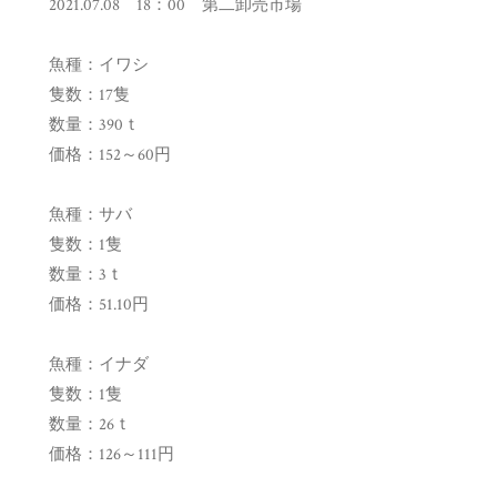
2021.07.08 18：00 第二卸売市場
魚種：イワシ
隻数：17隻
数量：390ｔ
価格：152～60円
魚種：サバ
隻数：1隻
数量：3ｔ
価格：51.10円
魚種：イナダ
隻数：1隻
数量：26ｔ
価格：126～111円