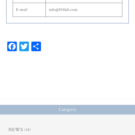
E-mail
info@104lab.com
Fa
T
共
ce
wi
有
bo
tt
ok
er
Category
NEWS
(18)