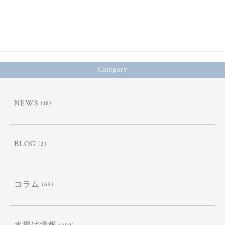
ok
er
Category
NEWS
(18)
BLOG
(2)
コラム
(69)
(459)