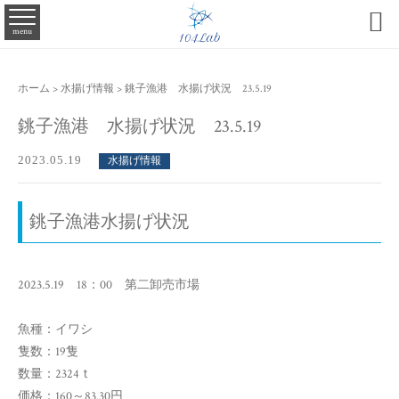

menu
ホーム
>
水揚げ情報
>
銚子漁港 水揚げ状況 23.5.19
銚子漁港 水揚げ状況 23.5.19
2023.05.19
水揚げ情報
銚子漁港水揚げ状況
2023.5.19 18：00 第二卸売市場
魚種：イワシ
隻数：19隻
数量：2324ｔ
価格：160～83.30円