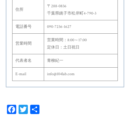
〒288-0836
住所
千葉県銚子市松岸町4-790-3
電話番号
090-7236-1627
営業時間：8:00～17:00
営業時間
定休日：土日祝日
代表者名
青柳紀一
E-mail
info@104lab.com
Fa
T
共
ce
wi
有
bo
tt