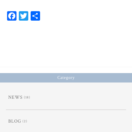
Fa
T
共
ce
wi
有
bo
tt
ok
er
Category
NEWS
(18)
BLOG
(2)