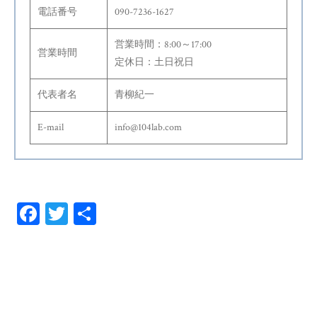
電話番号
090-7236-1627
営業時間：8:00～17:00
営業時間
定休日：土日祝日
代表者名
青柳紀一
E-mail
info@104lab.com
Fa
T
共
ce
wi
有
bo
tt
ok
er