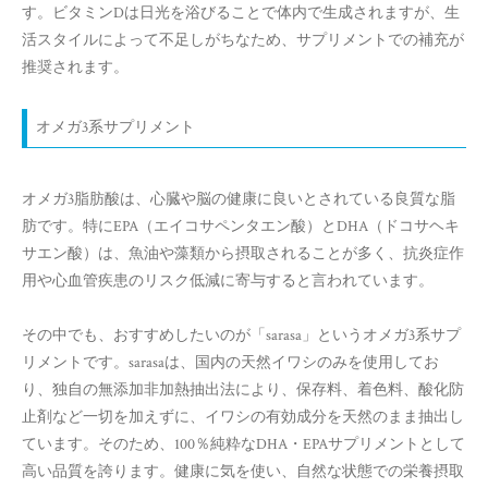
す。ビタミンDは日光を浴びることで体内で生成されますが、生
活スタイルによって不足しがちなため、サプリメントでの補充が
推奨されます。
オメガ3系サプリメント
オメガ3脂肪酸は、心臓や脳の健康に良いとされている良質な脂
肪です。特にEPA（エイコサペンタエン酸）とDHA（ドコサヘキ
サエン酸）は、魚油や藻類から摂取されることが多く、抗炎症作
用や心血管疾患のリスク低減に寄与すると言われています。
その中でも、おすすめしたいのが「sarasa」というオメガ3系サプ
リメントです。sarasaは、国内の天然イワシのみを使用してお
り、独自の無添加非加熱抽出法により、保存料、着色料、酸化防
止剤など一切を加えずに、イワシの有効成分を天然のまま抽出し
ています。そのため、100％純粋なDHA・EPAサプリメントとして
高い品質を誇ります。健康に気を使い、自然な状態での栄養摂取