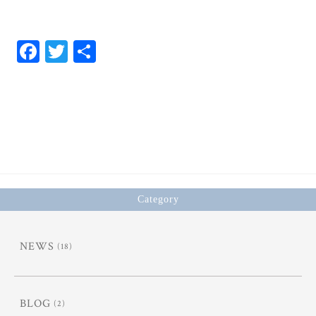
Fa
T
共
ce
wi
有
bo
tt
ok
er
Category
NEWS
(18)
BLOG
(2)