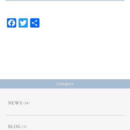
Fa
T
共
ce
wi
有
bo
tt
ok
er
Category
NEWS
(18)
BLOG
(2)